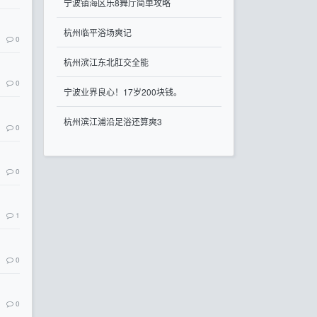
宁波镇海区乐8舞厅简单攻略
杭州临平浴场爽记
0
杭州滨江东北肛交全能
0
宁波业界良心！17岁200块钱。
杭州滨江浦沿足浴还算爽3
0
0
1
0
0