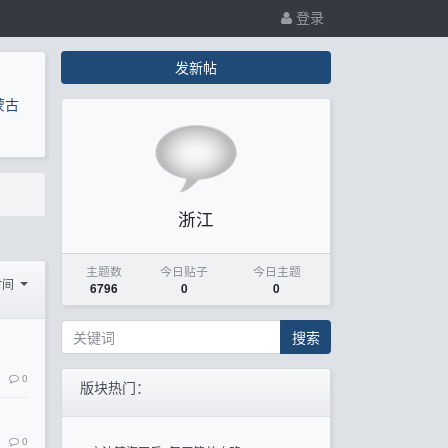
登录
发新帖
蒙古
浙江
主题数
今日贴子
今日主题
时间
6796
0
0
搜索
0
版块热门：
0