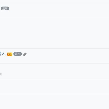
温州
诱人
温州
前