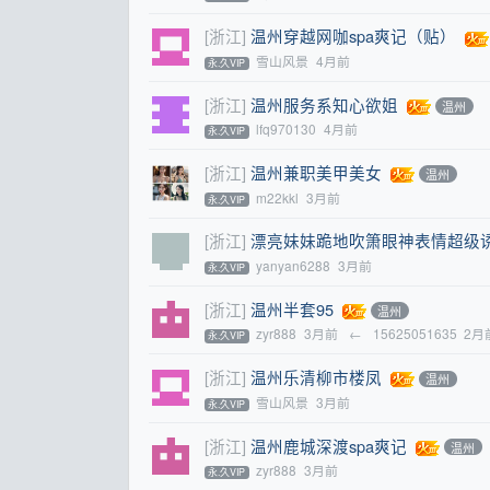
[浙江]
温州穿越网咖spa爽记（贴）
雪山风景
4月前
永.久VIP
[浙江]
温州服务系知心欲姐
温州
lfq970130
4月前
永.久VIP
[浙江]
温州兼职美甲美女
温州
m22kkl
3月前
永.久VIP
[浙江]
漂亮妹妹跪地吹箫眼神表情超级
yanyan6288
3月前
永.久VIP
[浙江]
温州半套95
温州
zyr888
3月前
←
15625051635
2月
永.久VIP
[浙江]
温州乐清柳市楼凤
温州
雪山风景
3月前
永.久VIP
[浙江]
温州鹿城深渡spa爽记
温州
zyr888
3月前
永.久VIP