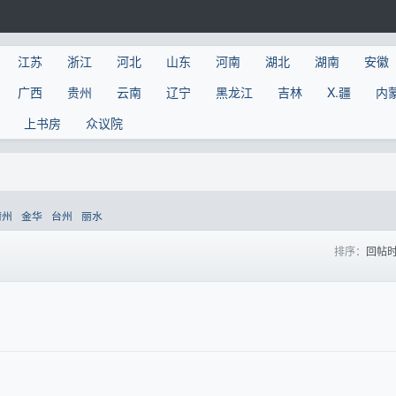
江苏
浙江
河北
山东
河南
湖北
湖南
安徽
广西
贵州
云南
辽宁
黑龙江
吉林
X.疆
内
上书房
众议院
衢州
金华
台州
丽水
排序：
回帖