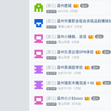
[浙江]
温州鹿城
温州
As123a
2月前
永.久VIP
[浙江]
温州市兼职会吸会夹极品粉嫩妹
琳琳小妹子
2月前
永.久VIP
[浙江]
温州小姨娘、浪浪
温州
雪山风景
2月前
永.久VIP
[浙江]
温州乐清云境SPA体验
温州
雪山风景
1月前
永.久VIP
[浙江]
温州美澜庭体验
温州
lfq970130
1月前
永.久VIP
[浙江]
温州瑞安木桶泡澡＋92
温州
lfq970130
1月前
永.久VIP
[浙江]
温州小少妇coco
温州
雪山风景
25天前
永.久VIP