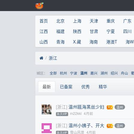
首页
北京
上海
天津
重庆
广东
江西
福建
陕西
甘肃
宁夏
四川
山西
青海
X.藏
海南
港澳T
海W
浙江
城区：
全部
杭州
宁波
嘉兴
湖州
绍兴
舟山
温州
最新
已备案
优秀
精华
[浙江]
温州瓯海黑丝少妇
温州
m22kkl
4月前
永.久VIP
[浙江]
温州小姨子、开大
温州
雪山风景
4月前
永.久VIP