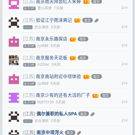
[江苏]
南京雨天拜会红人朱婷
南京
雪山风景
7天前
0
永.久VIP
[江苏]
验证江宁雨沫爽记
南京
无业游民
5天前
0
⭐⭐⭐⭐
[江苏]
南京永乐路探店
南京
zyr888
5天前
0
永.久VIP
[江苏]
南京服务天花板
南京
m22kkl
5天前
0
永.久VIP
[江苏]
南京南站附近中项体验
南京
zyr888
5天前
0
永.久VIP
[江苏]
南京少有的还有大活的厂子
南京
lfq970130
5天前
0
永.久VIP
[江苏]
偶尔兼职的私人SPA
南京
无业游民
2天前
0
⭐⭐⭐⭐
[江苏]
南京中项泻火
南京