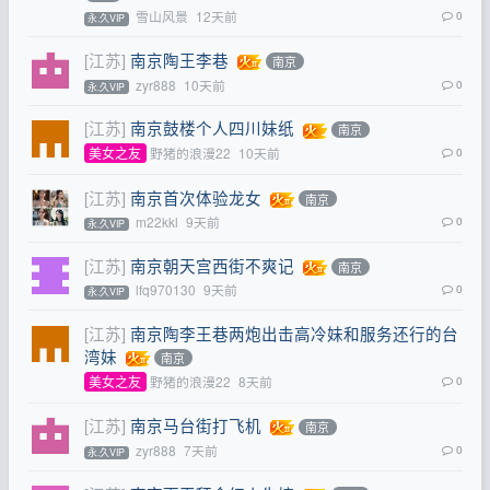
雪山风景
12天前
0
永.久VIP
[江苏]
南京陶王李巷
南京
zyr888
10天前
0
永.久VIP
[江苏]
南京鼓楼个人四川妹纸
南京
美女之友
野猪的浪漫22
10天前
0
[江苏]
南京首次体验龙女
南京
m22kkl
9天前
0
永.久VIP
[江苏]
南京朝天宫西街不爽记
南京
lfq970130
9天前
0
永.久VIP
[江苏]
南京陶李王巷两炮出击高冷妹和服务还行的台
湾妹
南京
美女之友
野猪的浪漫22
8天前
0
[江苏]
南京马台街打飞机
南京
zyr888
7天前
0
永.久VIP