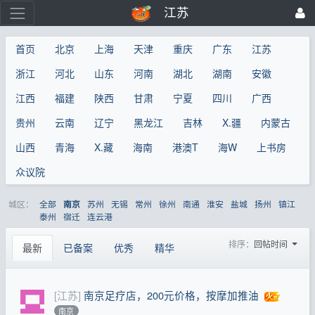
江苏
首页
北京
上海
天津
重庆
广东
江苏
浙江
河北
山东
河南
湖北
湖南
安徽
江西
福建
陕西
甘肃
宁夏
四川
广西
贵州
云南
辽宁
黑龙江
吉林
X.疆
内蒙古
山西
青海
X.藏
海南
港澳T
海W
上书房
众议院
城区：
全部
苏州
无锡
常州
徐州
南通
淮安
盐城
扬州
镇江
南京
泰州
宿迁
连云港
排序：
回帖时间
最新
已备案
优秀
精华
[江苏]
南京足疗店，200元价格，按摩加推油
南京