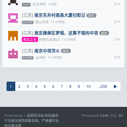
无业游民
1天前
0
⭐⭐⭐⭐
[江苏]
南京东井村南昌大厦扫街记
南京
雪山风景
11小时前
0
永.久VIP
[江苏]
南京建邺区梦瑶，还算不错的中项
南京
美女之友
野猪的浪漫22
11小时前
0
[江苏]
南京中项泻火
南京
zyr888
11小时前
0
永.久VIP
1
2
3
4
5
6
7
8
9
10
...230
▶
Powered by
Processed:
, SQL:
一品探花论坛/本站服务
0.049
80
于北美马来西亚新加坡，严格遵守当
地法律法规