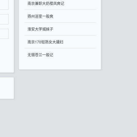
南京兼职大奶楼凤爽记
扬州浴室一般爽
淮安大学城妹子
南京170轻熟女大骚妇
无锡苍兰一般记