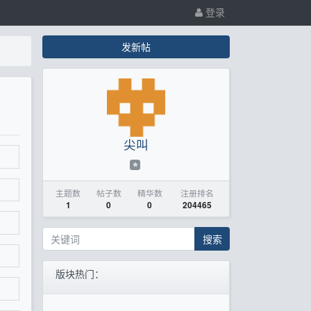
登录
发新帖
尖叫
⭐
主题数
帖子数
精华数
注册排名
1
0
0
204465
搜索
版块热门：